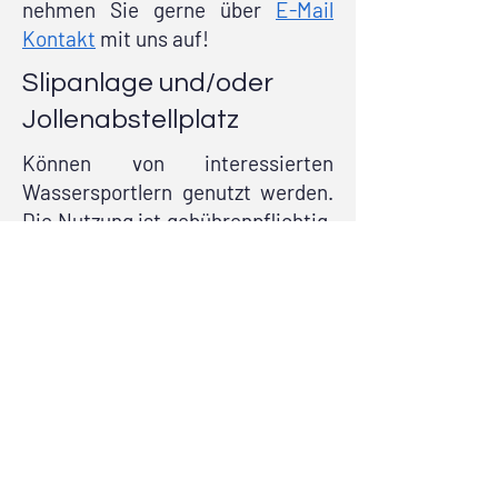
nehmen Sie gerne über
E-Mail
Kontakt
mit uns auf!
Slipanlage und/oder
Jollenabstellplatz
Können von interessierten
Wassersportlern genutzt werden.
Die Nutzung ist gebührenpflichtig.
Um Zugang zum Hafengelände zu
erlangen, muss beim
Hafenmeister eine
Transponderkarte erworben
werden.
Hallenplätze/ Stellplätze
im Außenbereich
Außenstellplätze im Bereich des